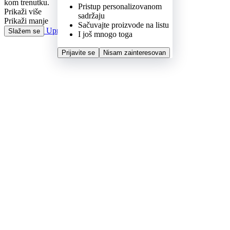
Pristup personalizovanom
sadržaju
Sačuvajte proizvode na listu
I još mnogo toga
Prijavite se
Nisam zainteresovan