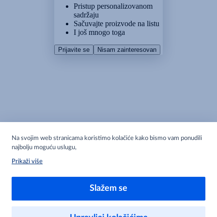
Pristup personalizovanom
sadržaju
Sačuvajte proizvode na listu
I još mnogo toga
Prijavite se
Nisam zainteresovan