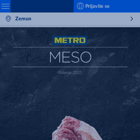
Search
Prijavite se
Zemun